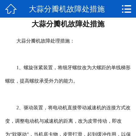


大蒜分瓣机故障处措施
网站首页

大蒜分瓣机故障处措施
公司简介
产品展示
大蒜分瓣机故障处理措施：
新闻动态
1、螺旋张紧装置，将细牙螺纹改为大螺距的单线梯形
视频专区
螺纹，提高螺纹承受外力的能力。
厂房实景
联系我们
2、驱动装置，将电动机直接带动减速机的连接方式改
售后服务
变，调整电动机与减速机的距离，改为皮带传动，即改
为“软驱动”，当机底卡物，皮带打滑，起到缓冲作用，以保